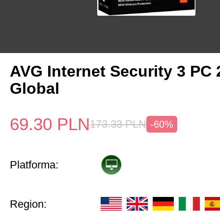
AVG Internet Security 3 PC 
Global
69.30
PLN
173.33
PLN
-60%
Platforma:
Region: