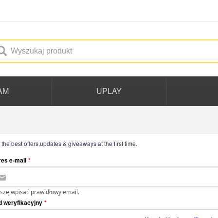
AM
UPLAY
 the best offers,updates & giveaways at the first time.
es e-mail
*
szę wpisać prawidłowy email.
 weryfikacyjny
*