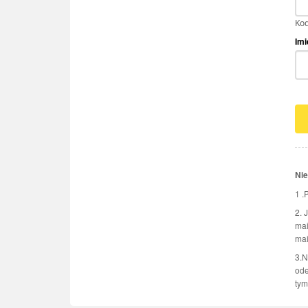
Kod
Imi
Nie
1 .
2. 
mai
mai
3.N
ode
tym