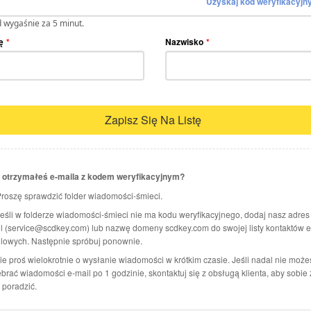
Uzyskaj kod weryfikacyjn
 wygaśnie za 5 minut.
ę
*
Nazwisko
*
Zapisz Się Na Listę
 otrzymałeś e-maila z kodem weryfikacyjnym?
Proszę sprawdzić folder wiadomości-śmieci.
Jeśli w folderze wiadomości-śmieci nie ma kodu weryfikacyjnego, dodaj nasz adres
l (service@scdkey.com) lub nazwę domeny scdkey.com do swojej listy kontaktów e
lowych. Następnie spróbuj ponownie.
ie proś wielokrotnie o wysłanie wiadomości w krótkim czasie. Jeśli nadal nie może
brać wiadomości e-mail po 1 godzinie, skontaktuj się z obsługą klienta, aby sobie 
 poradzić.