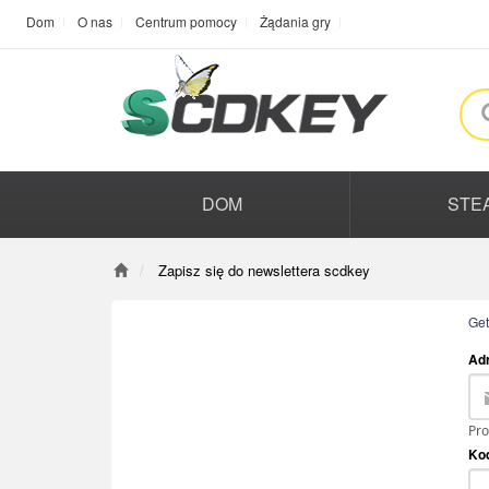
Dom
O nas
Centrum pomocy
Żądania gry
DOM
STE
Zapisz się do newslettera scdkey
Get
Adr
Pro
Kod