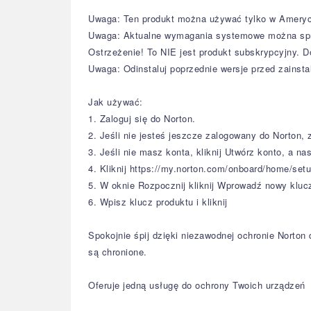
Uwaga: Ten produkt można używać tylko w Ameryce
Uwaga: Aktualne wymagania systemowe można spr
Ostrzeżenie! To NIE jest produkt subskrypcyjny. D
Uwaga: Odinstaluj poprzednie wersje przed zainsta
Jak używać:
1. Zaloguj się do Norton.
2. Jeśli nie jesteś jeszcze zalogowany do Norton, 
3. Jeśli nie masz konta, kliknij Utwórz konto, a na
4. Kliknij https://my.norton.com/onboard/home/set
5. W oknie Rozpocznij kliknij Wprowadź nowy kluc
6. Wpisz klucz produktu i kliknij
Spokojnie śpij dzięki niezawodnej ochronie Norton
są chronione.
Oferuje jedną usługę do ochrony Twoich urządzeń