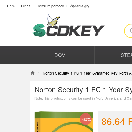
Dom
O nas
Centrum pomocy
Żądania gry
DOM
STE
Norton Security 1 PC 1 Year Symantec Key North A
Norton Security 1 PC 1 Year 
Note:This product only can be used in North America and Ca
86.64
-60%