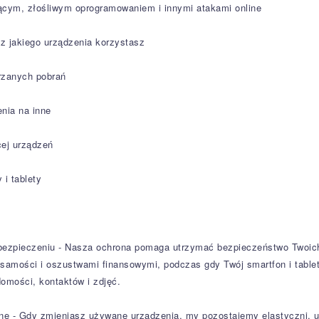
ącym, złośliwym oprogramowaniem i innymi atakami online
z jakiego urządzenia korzystasz
jrzanych pobrań
nia na inne
cej urządzeń
 i tablety
bezpieczeniu - Nasza ochrona pomaga utrzymać bezpieczeństwo Twoich
żsamości i oszustwami finansowymi, podczas gdy Twój smartfon i table
domości, kontaktów i zdjęć.
ne - Gdy zmieniasz używane urządzenia, my pozostajemy elastyczni, u