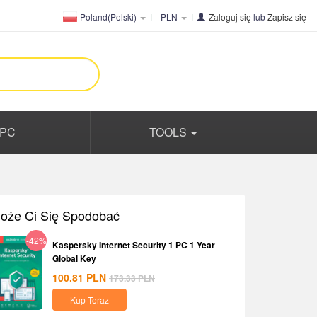
Poland(Polski)
PLN
Zaloguj się
lub
Zapisz się
PC
TOOLS
oże Ci Się Spodobać
-42%
Kaspersky Internet Security 1 PC 1 Year
Global Key
100.81
PLN
173.33
PLN
Kup Teraz