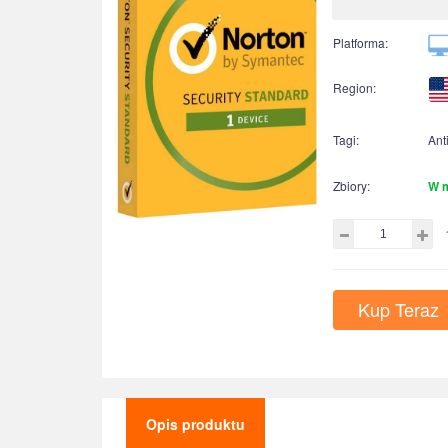
Platforma:
Region:
Tagi:
Ant
Zbiory:
W 
Kup Teraz
Opis produktu