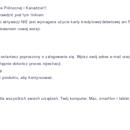
 Północnej i Kanadzie!!!
awdzić pod tym linkiem
o aktywacji NIE jest wymagane użycie karty kredytowej/debetowej ani 
lowaniem nowej wersji.
zostaniesz poproszony o zalogowanie się. Wpisz swój adres e-mail oraz h
stępnie dokończ proces rejestracji.
up
z produktu, aby kontynuować.
 dla wszystkich swoich urządzeń. Twój komputer, Mac, smartfon i table