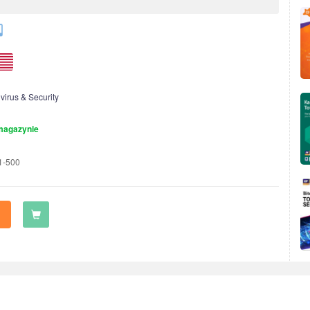
ivirus & Security
magazynie
1-500