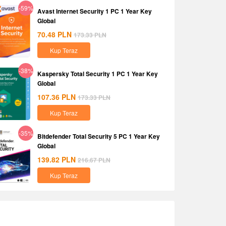
-59%
Avast Internet Security 1 PC 1 Year Key
Global
70.48
PLN
173.33
PLN
Kup Teraz
-38%
Kaspersky Total Security 1 PC 1 Year Key
Global
107.36
PLN
173.33
PLN
Kup Teraz
-35%
Bitdefender Total Security 5 PC 1 Year Key
Global
139.82
PLN
216.67
PLN
Kup Teraz