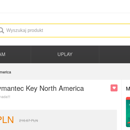
AM
UPLAY
merica
Symantec Key North America
M
nada!!!
PLN
216.67
PLN