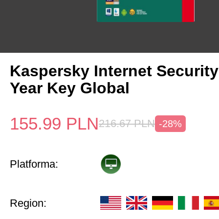
Kaspersky Internet Security
Year Key Global
155.99
PLN
216.67
PLN
-28%
Platforma:
Region: