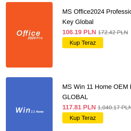
MS Office2024 Professi
Key Global
106.19
PLN
172.42
PLN
Kup Teraz
MS Win 11 Home OEM
GLOBAL
117.81
PLN
1,040.17
PL
Kup Teraz