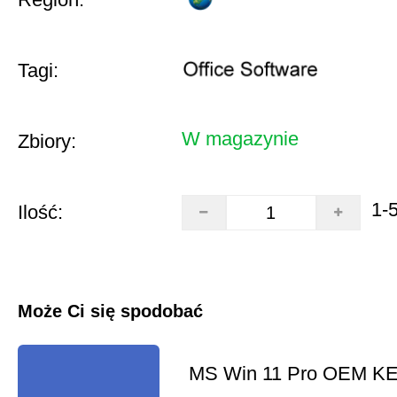
Tagi:
W magazynie
Zbiory:
1-
Ilość:
Może Ci się spodobać
MS Win 11 Pro OEM K