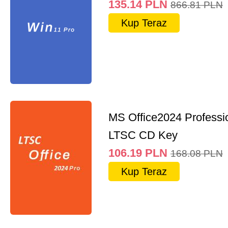
135.14
PLN
866.81
PLN
Kup Teraz
MS Office2024 Professi
LTSC CD Key
106.19
PLN
168.08
PLN
Kup Teraz