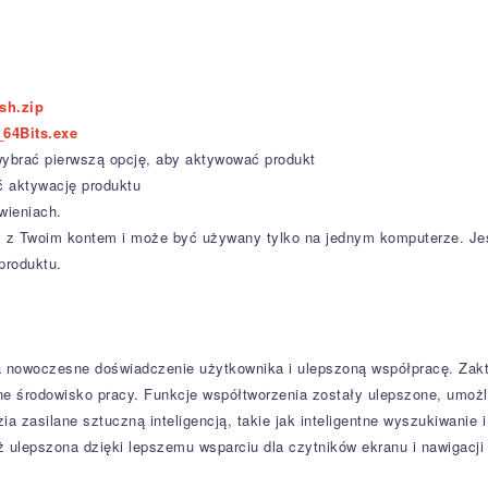
ish.zip
64Bits.exe
 wybrać pierwszą opcję, aby aktywować produkt
ć aktywację produktu
wieniach.
ny z Twoim kontem i może być używany tylko na jednym komputerze. J
produktu.
 nowoczesne doświadczenie użytkownika i ulepszoną współpracę.
Zakt
jne środowisko pracy.
Funkcje współtworzenia zostały ulepszone, umożl
a zasilane sztuczną inteligencją, takie jak inteligentne wyszukiwanie 
ulepszona dzięki lepszemu wsparciu dla czytników ekranu i nawigacji 