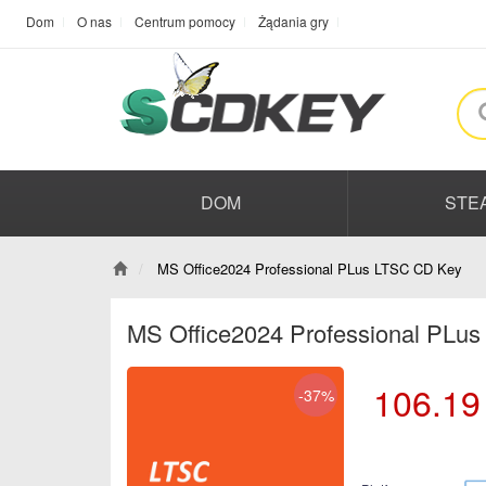
Dom
O nas
Centrum pomocy
Żądania gry
DOM
STE
MS Office2024 Professional PLus LTSC CD Key
MS Office2024 Professional PLu
106.19
-37%