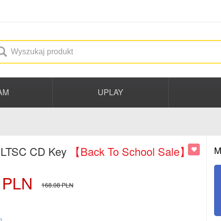
AM
UPLAY
s LTSC CD Key
【Back To School Sale】
M
PLN
168.08
PLN