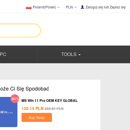
Poland(Polski)
PLN
Zaloguj się
lub
Zapisz się
PC
TOOLS
oże Ci Się Spodobać
-84%
MS Win 11 Pro OEM KEY GLOBAL
135.14
PLN
866.81
PLN
Kup Teraz