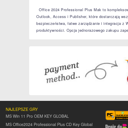
Office 2024 Professional Plus Mak to kompleksowy 
Outlook, Access i Publisher, które dostarczają w
bezpieczeństwa, łatwe zarządzanie i integracja z 
produktywności.
Opcja jednorazowego zakupu zapew
NAJLEPSZE GRY
MS Win 11 Pro OEM KEY GLOBAL
MS Office2024 Professional Plus CD Key Global