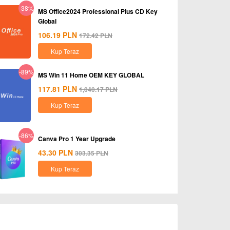
-38%
MS Office2024 Professional Plus CD Key
Global
106.19
PLN
172.42
PLN
Kup Teraz
-89%
MS Win 11 Home OEM KEY GLOBAL
117.81
PLN
1,040.17
PLN
Kup Teraz
-86%
Canva Pro 1 Year Upgrade
43.30
PLN
303.35
PLN
Kup Teraz