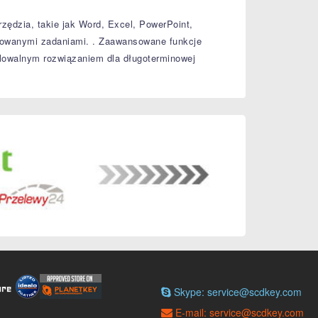
zędzia, takie jak Word, Excel, PowerPoint,
sowanymi zadaniami.
.
Zaawansowane funkcje
kalowalnym rozwiązaniem dla długoterminowej
Skype: service@scdkey.com
E-mail: service@scdkey.com