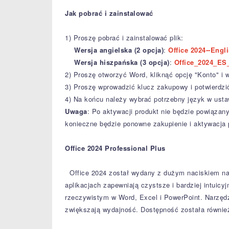
Jak pobrać i zainstalować
1) Proszę pobrać i zainstalować plik:
Wersja angielska (2 opcja)
:
Office 2024--Engl
Wersja hiszpańska (3 opcja)
:
Office_2024_ES_
2) Proszę otworzyć Word, kliknąć opcję "Konto" i
3) Proszę wprowadzić klucz zakupowy i potwierdzi
4) Na końcu należy wybrać potrzebny język w usta
Uwaga
: Po aktywacji produkt nie będzie powiąza
konieczne będzie ponowne zakupienie i aktywacja 
Office 2024 Professional Plus
Office 2024 został wydany z dużym naciskiem na
aplikacjach zapewniają czystsze i bardziej intuicy
rzeczywistym w Word, Excel i PowerPoint.
Narzędzi
zwiększają wydajność.
Dostępność została również 