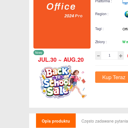
Platforma :
Region :
Tagi :
Zbiory :
W 
Nowy
JUL.30 ~ AUG.20
Kup Teraz
Opis produktu
Często zadawane pytania