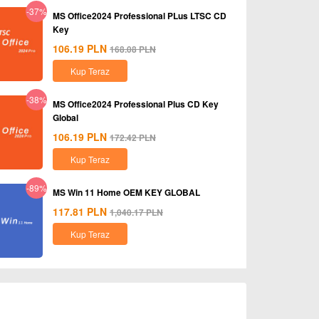
-37%
MS Office2024 Professional PLus LTSC CD
Key
106.19
PLN
168.08
PLN
Kup Teraz
-38%
MS Office2024 Professional Plus CD Key
Global
106.19
PLN
172.42
PLN
Kup Teraz
-89%
MS Win 11 Home OEM KEY GLOBAL
117.81
PLN
1,040.17
PLN
Kup Teraz