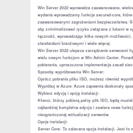
Win Server 2022 wprowadza zaawansowane, wielowa
wydania wprowadzamy funkcje secured-core, które
zaawansowanymi zagrożeniami bezpieczeństwa. Serw
aby zminimalizować ryzyko związane z lukami w
łączność, wprowadzając kilka nowych możliwości,
standardami branżowymi i wiele więcej.
Win Server 2022 ulepsza zarządzanie serwerami h
wielu nowym funkcjom w Win Admin Center. Ponadt
pobierania, uproszczona implementacja zasad sieci
Sposoby wypróbowania Win Server:
Oprócz pobrania pliku ISO, możesz również wypró
Wypróbuj w Azure: Azure zapewnia doskonały spos
Wybierz edycję i opcję instalacji:
Klienci, którzy pobiorą pełny plik ISO, będą musiel
najbardziej kompletna edycja i zawiera nowe funkc
nieograniczonej wirtualizacji serwerów.
Opcje instalacji:
Server Core: To zalecana opcja instalacji. Jest to