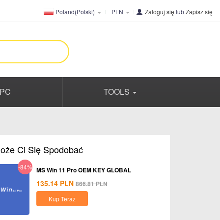
Poland(Polski)
PLN
Zaloguj się
lub
Zapisz się
PC
TOOLS
oże Ci Się Spodobać
-84%
MS Win 11 Pro OEM KEY GLOBAL
135.14
PLN
866.81
PLN
Kup Teraz