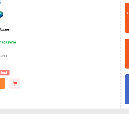
magazynie
1-500
minut