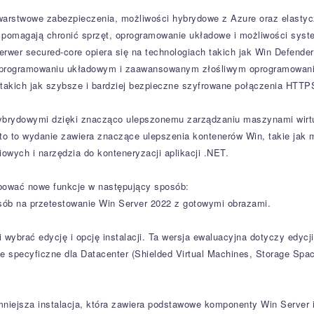
rstwowe zabezpieczenia, możliwości hybrydowe z Azure oraz elastycz
 pomagają chronić sprzęt, oprogramowanie układowe i możliwości syst
er secured-core opiera się na technologiach takich jak Win Defender 
 oprogramowaniu układowym i zaawansowanym złośliwym oprogramowan
 takich jak szybsze i bardziej bezpieczne szyfrowane połączenia HT
ybrydowymi dzięki znacząco ulepszonemu zarządzaniu maszynami wirtu
o to wydanie zawiera znaczące ulepszenia kontenerów Win, takie jak 
owych i narzędzia do konteneryzacji aplikacji .NET.
bować nowe funkcje w następujący sposób:
ób na przetestowanie Win Server 2022 z gotowymi obrazami.
i wybrać edycję i opcję instalacji. Ta wersja ewaluacyjna dotyczy edycj
je specyficzne dla Datacenter (Shielded Virtual Machines, Storage Spac
 mniejsza instalacja, która zawiera podstawowe komponenty Win Server i