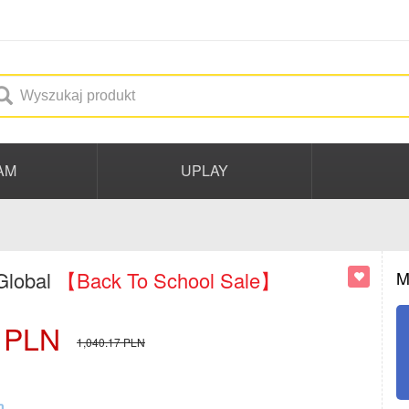
AM
UPLAY
Global
【Back To School Sale】
M
PLN
1,040.17
PLN