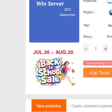
Platforma :
Region :
Tagi :
Zbiory :
W 
JUL.30 ~ AUG.20
Czas dostawy 3-5 
Kup Teraz
Opis produktu
Często zadawane pytania