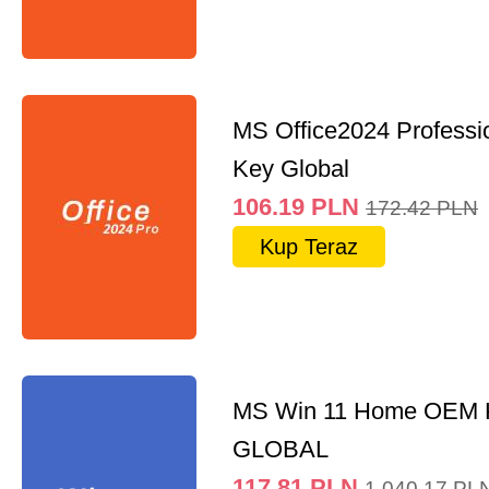
MS Office2024 Professi
Key Global
106.19
PLN
172.42
PLN
Kup Teraz
MS Win 11 Home OEM
GLOBAL
117.81
PLN
1,040.17
PL