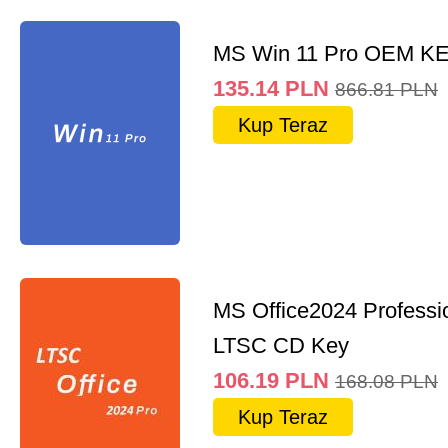
MS Win 11 Pro OEM K
135.14
PLN
866.81
PLN
Kup Teraz
MS Office2024 Professi
LTSC CD Key
106.19
PLN
168.08
PLN
Kup Teraz