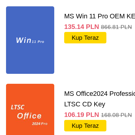
MS Win 11 Pro OEM K
135.14
PLN
866.81
PLN
Kup Teraz
MS Office2024 Professi
LTSC CD Key
106.19
PLN
168.08
PLN
Kup Teraz