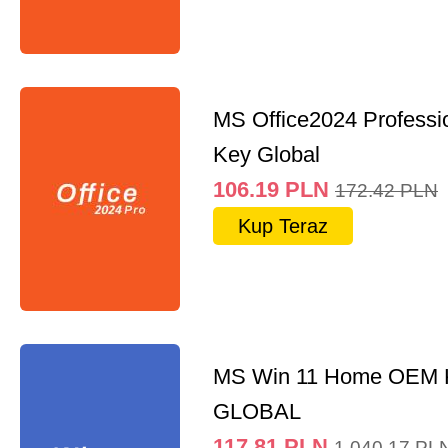
MS Office2024 Professi
Key Global
106.19
PLN
172.42
PLN
Kup Teraz
MS Win 11 Home OEM
GLOBAL
117.81
PLN
1,040.17
PL