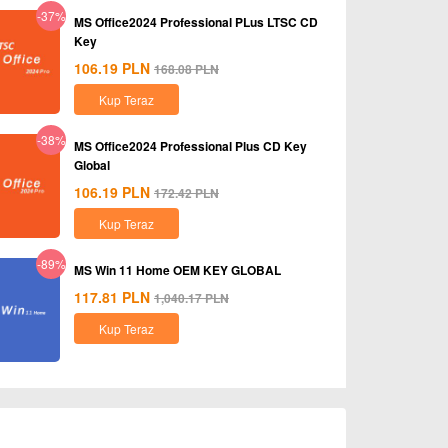
-37%
MS Office2024 Professional PLus LTSC CD
Key
106.19
PLN
168.08
PLN
Kup Teraz
-38%
MS Office2024 Professional Plus CD Key
Global
106.19
PLN
172.42
PLN
Kup Teraz
-89%
MS Win 11 Home OEM KEY GLOBAL
117.81
PLN
1,040.17
PLN
Kup Teraz