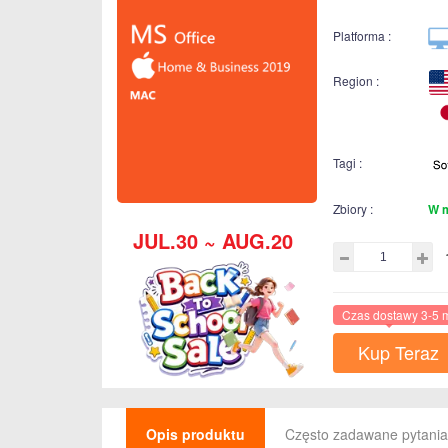
Platforma :
Region :
Tagi :
Zbiory :
W 
JUL.30 ~ AUG.20
Czas dostawy 3-5 
Kup Teraz
Opis produktu
Często zadawane pytania