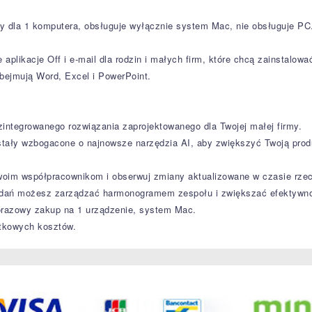
ny dla 1 komputera, obsługuje wyłącznie system Mac, nie obsługuje PC
plikacje Off i e-mail dla rodzin i małych firm, które chcą zainstalo
obejmują Word, Excel i PowerPoint.
integrowanego rozwiązania zaprojektowanego dla Twojej małej firmy.
ostały wzbogacone o najnowsze narzędzia AI, aby zwiększyć Twoją prod
woim współpracownikom i obserwuj zmiany aktualizowane w czasie rzec
zadań możesz zarządzać harmonogramem zespołu i zwiększać efektywn
orazowy zakup na 1 urządzenie, system Mac.
atkowych kosztów.