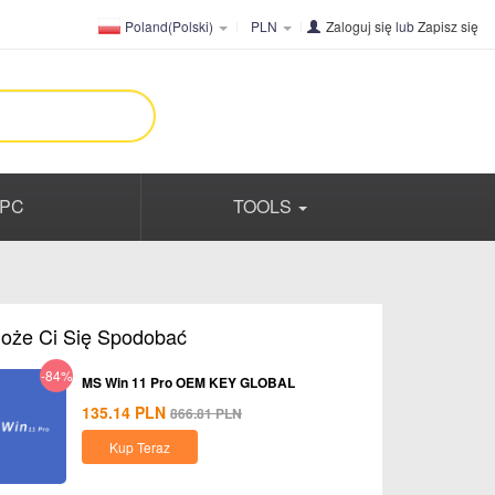
Poland(Polski)
PLN
Zaloguj się
lub
Zapisz się
PC
TOOLS
oże Ci Się Spodobać
-84%
MS Win 11 Pro OEM KEY GLOBAL
135.14
PLN
866.81
PLN
Kup Teraz