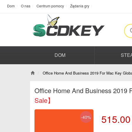
Dom
O nas
Centrum pomocy
Żądania gry
DOM
STE
Office Home And Business 2019 For Mac Key Globa
Office Home And Business 2019 
Sale】
515.00
-40%