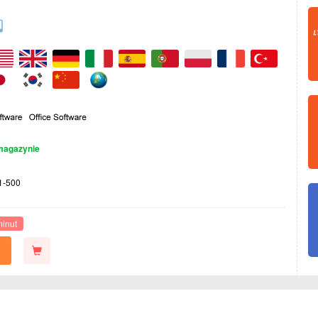
magazynie
1-500
minut