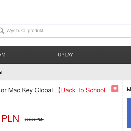
AM
UPLAY
l
For Mac Key Global
【Back To School
M
PLN
862.52
PLN