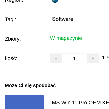
Tagi:
W magazynie
Zbiory:
1-
Ilość:
Może Ci się spodobać
MS Win 11 Pro OEM K