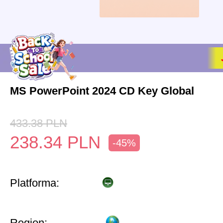
MS PowerPoint 2024 CD Key Global
433.38
PLN
238.34
PLN
-45%
Platforma:
Region: