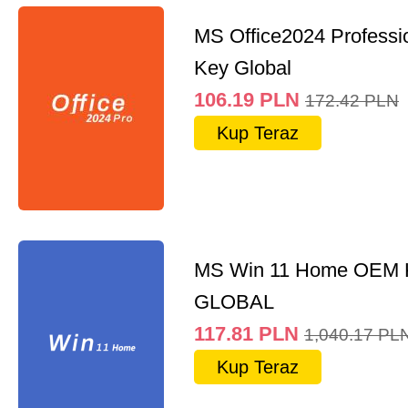
MS Office2024 Professi
Key Global
106.19
PLN
172.42
PLN
Kup Teraz
MS Win 11 Home OEM
GLOBAL
117.81
PLN
1,040.17
PL
Kup Teraz