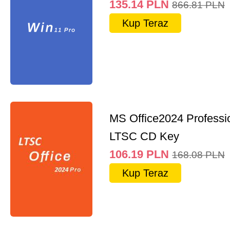
135.14
PLN
866.81
PLN
Kup Teraz
MS Office2024 Professi
LTSC CD Key
106.19
PLN
168.08
PLN
Kup Teraz