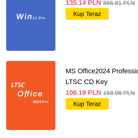
135.14
PLN
866.81
PLN
Kup Teraz
MS Office2024 Professi
LTSC CD Key
106.19
PLN
168.08
PLN
Kup Teraz