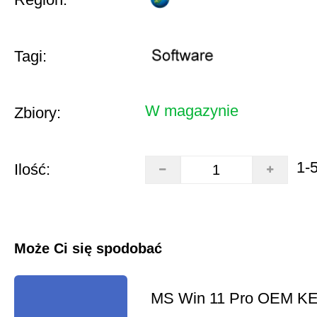
Tagi:
W magazynie
Zbiory:
1-
Ilość:
Może Ci się spodobać
MS Win 11 Pro OEM K