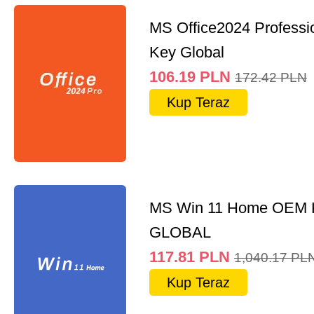
MS Office2024 Professi
Key Global
106.19
PLN
172.42
PLN
Kup Teraz
MS Win 11 Home OEM
GLOBAL
117.81
PLN
1,040.17
PL
Kup Teraz