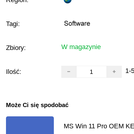
Tagi:
W magazynie
Zbiory:
1-
Ilość:
Może Ci się spodobać
MS Win 11 Pro OEM K