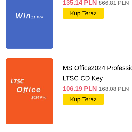
135.14
PLN
866.81
PLN
Kup Teraz
MS Office2024 Professi
LTSC CD Key
106.19
PLN
168.08
PLN
Kup Teraz