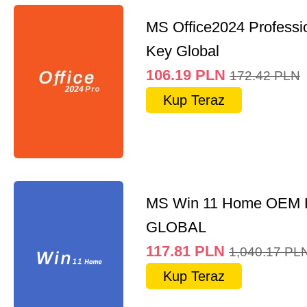
MS Office2024 Professi
Key Global
106.19
PLN
172.42
PLN
Kup Teraz
MS Win 11 Home OEM
GLOBAL
117.81
PLN
1,040.17
PL
Kup Teraz