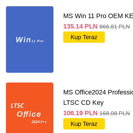
MS Win 11 Pro OEM K
135.14
PLN
866.81
PLN
Kup Teraz
MS Office2024 Professi
LTSC CD Key
106.19
PLN
168.08
PLN
Kup Teraz