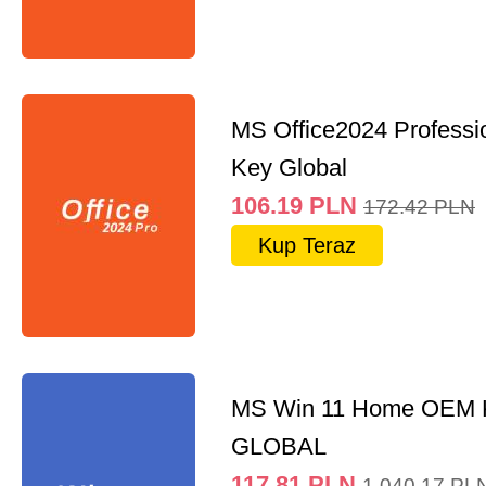
MS Office2024 Professi
Key Global
106.19
PLN
172.42
PLN
Kup Teraz
MS Win 11 Home OEM
GLOBAL
117.81
PLN
1,040.17
PL