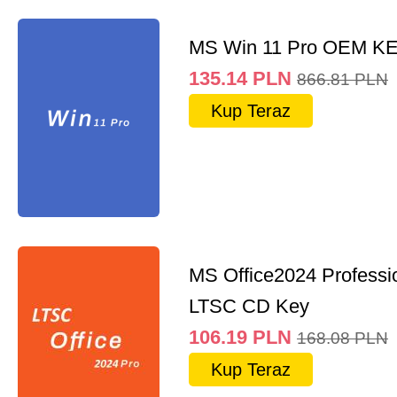
MS Win 11 Pro OEM K
135.14
PLN
866.81
PLN
Kup Teraz
MS Office2024 Professi
LTSC CD Key
106.19
PLN
168.08
PLN
Kup Teraz