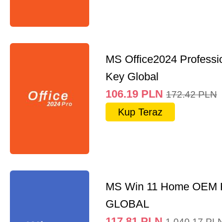
MS Office2024 Professi
Key Global
106.19
PLN
172.42
PLN
Kup Teraz
MS Win 11 Home OEM
GLOBAL
117.81
PLN
1,040.17
PL